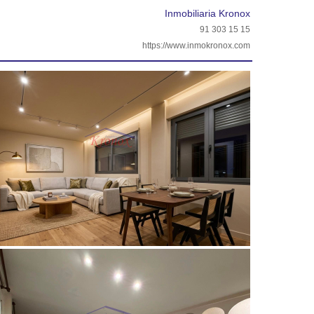
Inmobiliaria Kronox
91 303 15 15
https://www.inmokronox.com