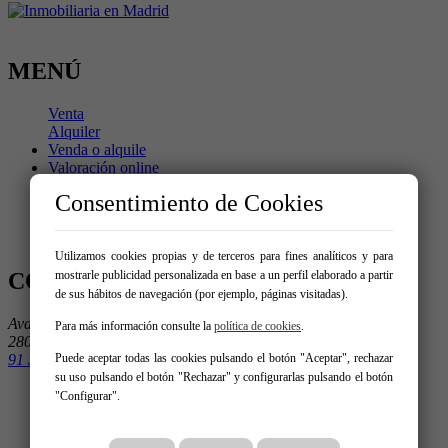
MENÚ
Venta
Alquiler
Venda o alquile
Valoración online
Blog
Consentimiento de Cookies
Trabaja con nosotros
Servicios
Contacto
Utilizamos cookies propias y de terceros para fines analíticos y para
mostrarle publicidad personalizada en base a un perfil elaborado a partir
CONTÁCTENOS
de sus hábitos de navegación (por ejemplo, páginas visitadas).
Avda. de la Albufera 220 - Local 1
Para más información consulte la
política de cookies
.
28038 Madrid
Puede aceptar todas las cookies pulsando el botón "Aceptar", rechazar
91 303 15 15
su uso pulsando el botón "Rechazar" y configurarlas pulsando el botón
"Configurar".