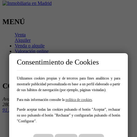
MENÚ
Venta
Alquiler
Venda o alquile
Valoración online
Blog
Consentimiento de Cookies
Trabaja con nosotros
Servicios
Contacto
Utilizamos cookies propias y de terceros para fines analíticos y para
mostrarle publicidad personalizada en base a un perfil elaborado a partir
CONTÁCTENOS
de sus hábitos de navegación (por ejemplo, páginas visitadas).
Avda. de la Albufera 220 - Local 1
Para más información consulte la
política de cookies
.
28038 Madrid
Puede aceptar todas las cookies pulsando el botón "Aceptar", rechazar
91 303 15 15
su uso pulsando el botón "Rechazar" y configurarlas pulsando el botón
"Configurar".