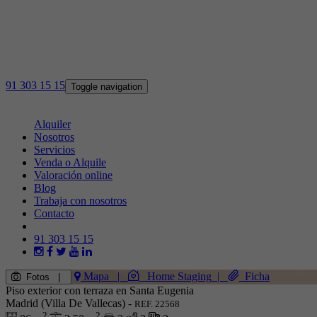
91 303 15 15
Toggle navigation
Venta
Alquiler
Nosotros
Servicios
Venda o Alquile
Valoración online
Blog
Trabaja con nosotros
Contacto
91 303 15 15
Mapa
|
Home Staging
|
Ficha
Fotos
|
Piso exterior con terraza en Santa Eugenia
Madrid (Villa De Vallecas) -
REF. 22568
2
2