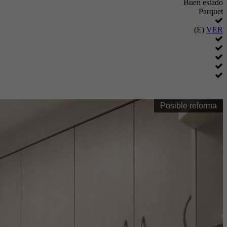
Buen estado
Parquet
(E)
VER
Posible reforma