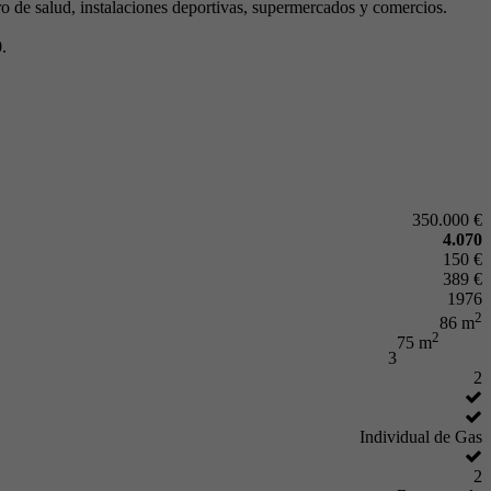
ro de salud, instalaciones deportivas, supermercados y comercios.
.
350.000 €
4.070
150 €
389 €
1976
2
86 m
2
75 m
3
2
Individual de Gas
2