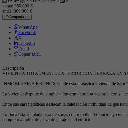
86 m
3,50 m
3
2
2
venta:
350.000 €
antes:
360.000 €
Compartir en
WhatsApp
Facebook
X
LinkedIn
Email
Copiar URL
Descripción
VIVIENDA TOTALMENTE EXTERIOR CON TERRAZA EN S
INMOBILIARIA KRONOX vende esta fantástica vivienda de 88 m² sit
La vivienda dispone de amplio salón-comedor con acceso a terraza ac
Entre sus características destacan la calefacción individual de gas nat
La finca está adaptada para personas con movilidad reducida y cuenta c
compra o alquiler de plaza de garaje en el edificio.