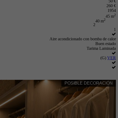
50 €
260 €
1954
2
45 m
2
40 m
2
1
Aire acondicionado con bomba de calor
Buen estado
Tarima Laminada
(G)
VER
POSIBLE DECORACIÓN