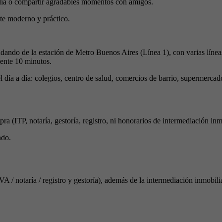
ilia o compartir agradables momentos con amigos.
te moderno y práctico.
andando de la estación de Metro Buenos Aires (Línea 1), con varias lín
ente 10 minutos.
el día a día: colegios, centro de salud, comercios de barrio, supermer
ra (ITP, notaría, gestoría, registro, ni honorarios de intermediación inmo
ndo.
A / notaría / registro y gestoría), además de la intermediación inmobilia