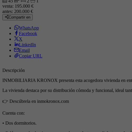
45 m
2
1
venta:
195.000 €
antes:
200.000 €
Compartir en
WhatsApp
Facebook
X
LinkedIn
Email
Copiar URL
Descripción
INMOBILIARIA KRONOX presenta esta acogedora vivienda en entreplan
La vivienda destaca por su distribución cómoda y funcional, ideal ta
👉 Descúbrela en inmokronox.com
Cuenta con:
• Dos dormitorios.