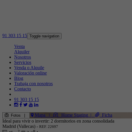
91 303 15 15
Toggle navigation
Venta
Alquiler
Nosotros
Servicios
Venda o Alquile
Valoración online
Blog
Trabaja con nosotros
Contacto
91 303 15 15
Mapa
|
Home Staging
|
Ficha
Fotos
|
Ideal para vivir o invertir: 2 dormitorios en zona consolidada
Madrid (Vallecas) -
REF. 22697
2